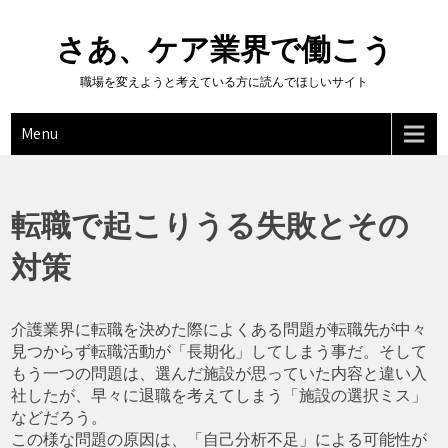
Skip
to
さあ、ケア業界で働こう
content
職場を変えようと考えている方に読んでほしいサイト
Menu
転職で起こりうる失敗とその
対策
介護業界に転職を決めた際によくある問題が転職先が中々
見つからず転職活動が「長期化」してしまう事だ。そして
もう一つの問題は、選んだ施設が思っていた内容と違い入
社したが、早々に退職を考えてしまう「施設の選択ミス」
などだろう。
この様な問題の原因は、「自己分析不足」による可能性が