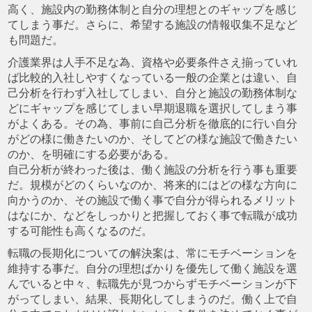
高く、施設内の勤務体制と自分の理想とのギャップを感じ
てしまう事だ。さらに、希望する施設の情報収集不足など
も問題だ。
介護業界は人手不足な為、資格や必要条件さえ揃っていれ
ば比較的入社しやすくなっている一般の企業とは違い、自
己分析を行わず入社してしまい、自分と施設の勤務体制な
どにギャップを感じてしまい早期退職を選択してしまう事
がよくある。その為、事前に自己分析を徹底的に行い自分
がどの様に働きたいのか、そしてどの様な施設で働きたい
のか、を明確にする必要がある。
自己分析が終わった後は、働く施設の分析を行う事も重要
だ。規模がどのくらいなのか、将来的にはどの様な方向に
向かうのか、その施設で働く事で自分が得られるメリット
はなにか、などをしっかりと把握しておく事で転職が成功
する可能性も高くなるのだ。
転職の長期化についての解決案は、常にモチベーションを
維持する事だ。自分の理想ばかりを優先して働く施設を選
んでいると中々、転職先が見つからずモチベーションが下
がってしまい、結果、長期化してしまうのだ。働く上で自